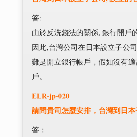
答:
由於反洗錢法的關係, 銀行開戶的KYC 
因此,台灣公司在日本設立子公司
難是開立銀行帳戶，假如沒有適
戶。
ELR-jp-020
請問貴司怎麼安排，台灣到日本
答：