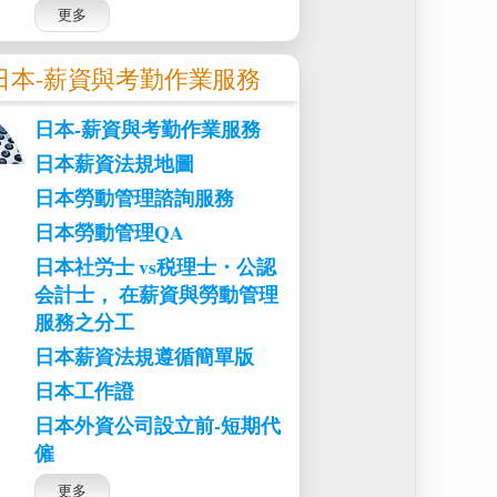
更多
日本-薪資與考勤作業服務
日本-薪資與考勤作業服務
日本薪資法規地圖
日本勞動管理諮詢服務
日本勞動管理QA
日本社労士 vs税理士・公認
会計士， 在薪資與勞動管理
服務之分工
日本薪資法規遵循簡單版
日本工作證
日本外資公司設立前-短期代
僱
更多